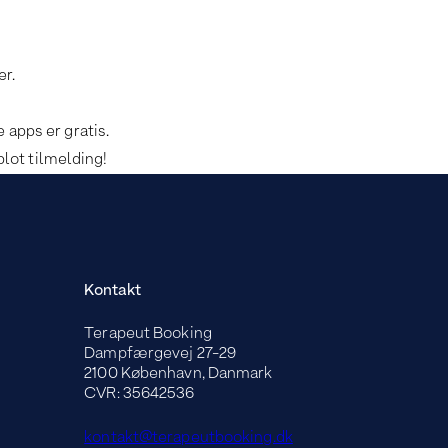
er.
 apps er gratis.
lot tilmelding!
Kontakt
Terapeut Booking
Dampfærgevej 27-29
2100 København, Danmark
CVR: 35642536
kontakt@terapeutbooking.dk