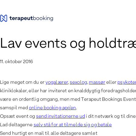
Spring
til
indhold
Lav events og holdtr
11. oktober 2016
Lige meget om du er
yogalærer
,
sexolog
,
massør
eller
psykote
kliniklokaler, eller har inviteret en knalddygtig foredragsholde
være en ordentlig omgang, men med Terapeut Bookings Events-ap
samspil med
online booking app’en
.
Opsæt event og
send invitationerne ud
i dit netværk og til dine
Lad deltagerne
selv stå for at tilmelde sig og betale
Send hurtigt en mail til alle deltagere samlet