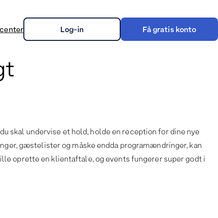
center
Log-in
Få gratis konto
gt
on
e, du skal undervise et hold, holde en reception for dine nye
betalinger, gæstelister og måske endda programændringer, kan
e oprette en klientaftale, og events fungerer super godt i