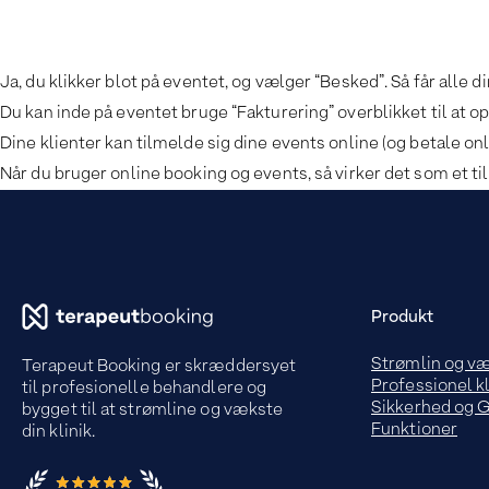
Ja, du klikker blot på eventet, og vælger “Besked”. Så får alle
Du kan inde på eventet bruge “Fakturering” overblikket til at op
Dine klienter kan tilmelde sig dine events online (og betale on
Når du bruger online booking og events, så virker det som et
Produkt
Strømlin og v
Terapeut Booking er skræddersyet
Professionel kl
til profesionelle behandlere og
Sikkerhed og
bygget til at strømline og vækste
Funktioner
din klinik.