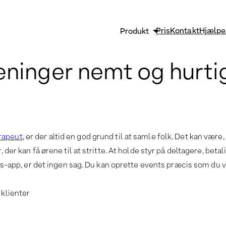
Pris
Kontakt
Hjælpe
Produkt
Sikkerhed og GDPR
æninger nemt og hurti
Strømlin og vækst
Effektiv klinikadministrati
Funktioner
rapeut
, er der altid en god grund til at samle folk. Det kan vær
r, der kan få ørene til at stritte. At holde styr på deltagere, 
p, er det ingen sag. Du kan oprette events præcis som du vill
 klienter