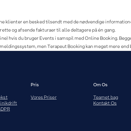
 dine klienter en besked tilsendt med de nødvendige information
rette og afsende fakturaer til alle deltagere på én gang.
line) hvis du bruger Events i samspil med Online Booking. Begge
 tilmeldingssystem, men Terapeut Booking kan meget mere end b
Pris
Om Os
ækst
Vores Priser
Teamet bag
inikdrift
Kontakt Os
 GDPR