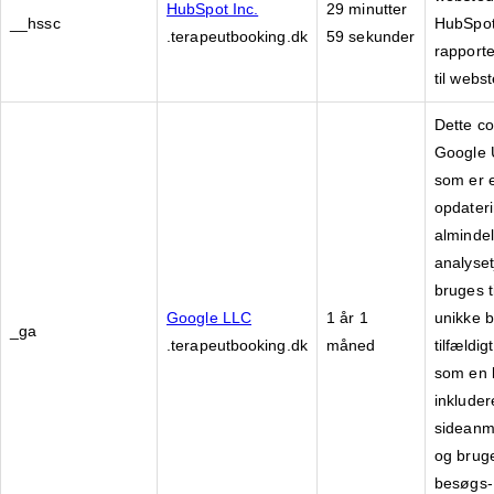
HubSpot Inc.
29 minutter
__hssc
HubSpot
.terapeutbooking.dk
59 sekunder
rapport
til webs
Dette co
Google U
som er 
opdater
almindel
analyse
bruges t
Google LLC
1 år 1
unikke b
_ga
.terapeutbooking.dk
måned
tilfældi
som en k
inkluder
sideanm
og bruge
besøgs-,