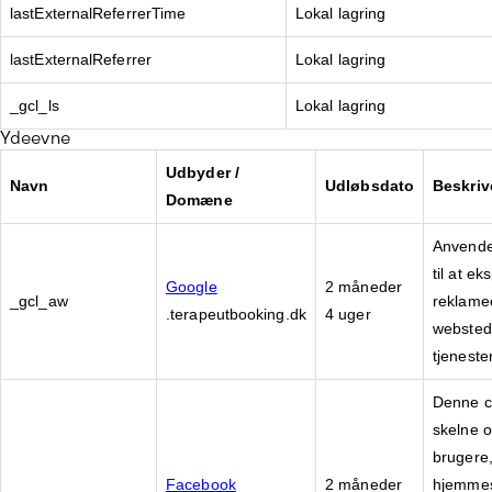
lastExternalReferrerTime
Lokal lagring
lastExternalReferrer
Lokal lagring
_gcl_ls
Lokal lagring
Ydeevne
Udbyder /
Navn
Udløbsdato
Beskriv
Domæne
Anvende
til at e
Google
2 måneder
_gcl_aw
reklamee
.terapeutbooking.dk
4 uger
websted
tjenester
Denne co
skelne o
brugere,
Facebook
2 måneder
hjemmes