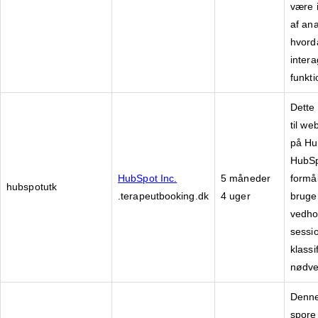
være i
af ana
hvord
inter
funkti
Dette
til we
på Hu
HubSp
HubSpot Inc.
5 måneder
formål
hubspotutk
.terapeutbooking.dk
4 uger
bruge
vedho
sessi
klassi
nødve
Denne 
spore