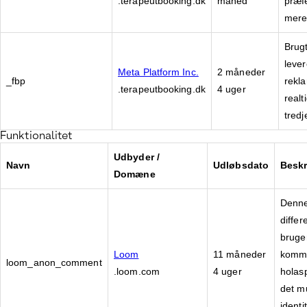
.terapeutbooking.dk
måned
præfe
mere
Brugt
leve
Meta Platform Inc.
2 måneder
_fbp
rekl
.terapeutbooking.dk
4 uger
realt
tred
Funktionalitet
Udbyder /
Navn
Udløbsdato
Beskr
Domæne
Denne 
diffe
bruger
Loom
11 måneder
komme
loom_anon_comment
.loom.com
4 uger
holasp
det m
identi