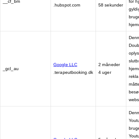
__cf_bm
for h
.hubspot.com
58 sekunder
gyld
brug
hjem
Denne
Doub
oply
slut
Google LLC
2 måneder
_gcl_au
hjem
.terapeutbooking.dk
4 uger
rekl
mått
besø
webs
Denne
Youtu
brug
Youtu