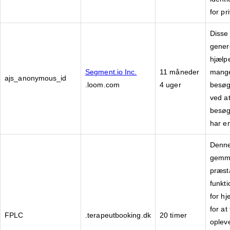
for pri
Disse
genere
hjælpe
Segment.io Inc.
11 måneder
mange
ajs_anonymous_id
.loom.com
4 uger
besøg
ved a
besøg
har en
Denne 
gemme
præst
funkti
for h
for at
FPLC
.terapeutbooking.dk
20 timer
oplev