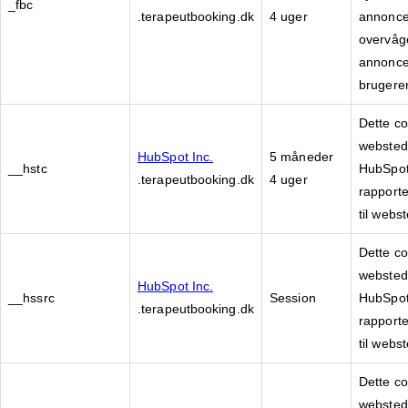
_fbc
.terapeutbooking.dk
4 uger
annonce
overvåge
annonce
brugere
Dette co
webstede
HubSpot Inc.
5 måneder
__hstc
HubSpot
.terapeutbooking.dk
4 uger
rapport
til webs
Dette co
webstede
HubSpot Inc.
__hssrc
Session
HubSpot
.terapeutbooking.dk
rapport
til webs
Dette co
webstede