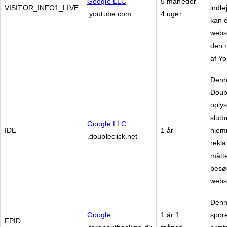
Google LLC
5 måneder
VISITOR_INFO1_LIVE
indle
.youtube.com
4 uger
kan 
webs
den n
af Y
Denne
Doub
oply
slut
Google LLC
IDE
1 år
hjem
.doubleclick.net
rekl
mått
besø
webs
Denne
Google
1 år 1
spor
FPID