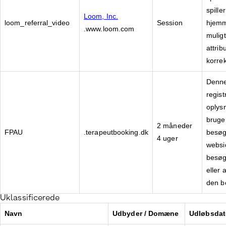
spille
Loom, Inc.
loom_referral_video
Session
hjemm
.www.loom.com
mulig
attrib
korrek
Denne 
regist
oplysn
bruger
2 måneder
FPAU
.terapeutbooking.dk
besøg
4 uger
websi
besøg
eller 
den b
Uklassificerede
Navn
Udbyder / Domæne
Udløbsdat