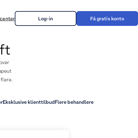
center
Log-in
Få gratis konto
ft
on
dover
rapeut
flere.
er
Eksklusive klienttilbud
Flere behandlere