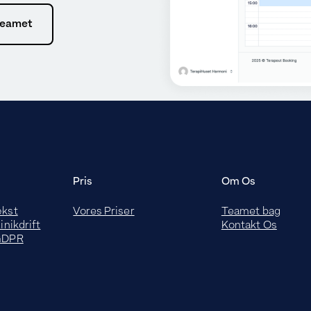
teamet
Pris
Om Os
ækst
Vores Priser
Teamet bag
inikdrift
Kontakt Os
 GDPR