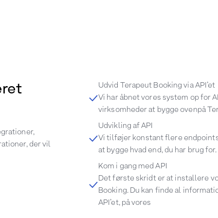
eret
Udvid Terapeut Booking via API’et
Vi har åbnet vores system op for AP
virksomheder at bygge ovenpå Te
Udvikling af API
grationer,
Vi tilføjer konstant flere endpoints,
tioner, der vil
at bygge hvad end, du har brug for.
Kom i gang med API
Det første skridt er at installere v
Booking. Du kan finde al informati
API’et, på vores