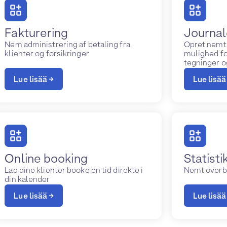
Fakturering
Journal
Nem administrering af betaling fra
Opret nemt 
klienter og forsikringer
mulighed fo
tegninger og
Lue lisää →
Lue lisää
Online booking
Statisti
Lad dine klienter booke en tid direkte i
Nemt overbli
din kalender
Lue lisää →
Lue lisää