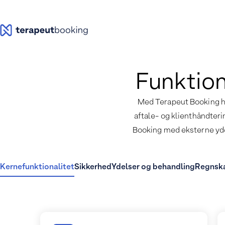
Funktione
Med Terapeut Booking har 
aftale- og klienthåndteri
Booking med eksterne yd
Kernefunktionalitet
Sikkerhed
Ydelser og behandling
Regnska