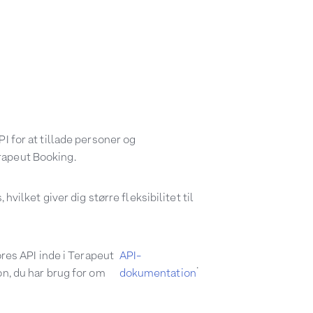
I for at tillade personer og
rapeut Booking.
 hvilket giver dig større fleksibilitet til
ores API inde i Terapeut
API-
.
on, du har brug for om
dokumentation