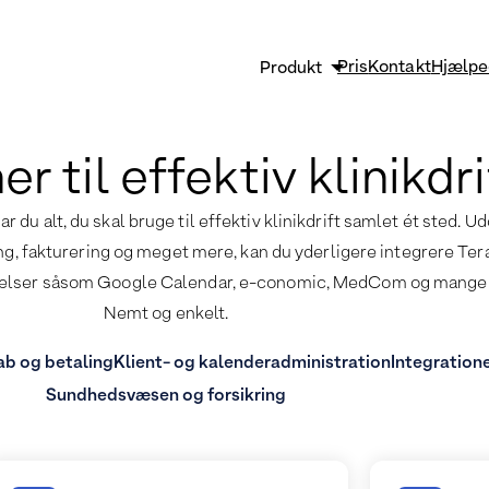
Pris
Kontakt
Hjælpe
Produkt
Sikkerhed og GDPR
r til effektiv klinikdri
Strømlin og vækst
Effektiv klinikadministrati
du alt, du skal bruge til effektiv klinikdrift samlet ét sted. U
ng, fakturering og meget mere, kan du yderligere integrere Te
Funktioner
elser såsom Google Calendar, e-conomic, MedCom og mange 
Nemt og enkelt.
b og betaling
Klient- og kalenderadministration
Integration
Sundhedsvæsen og forsikring