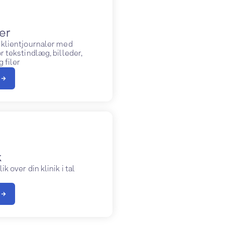
er
klientjournaler med
r tekstindlæg, billeder,
 filer
 →
k
k over din klinik i tal
 →