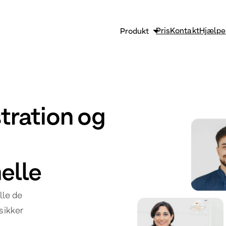
Pris
Kontakt
Hjælpe
Produkt
Sikkerhed og GDPR
Strømlin og vækst
Effektiv klinikadministrati
stration og
Funktioner
elle
lle de
sikker