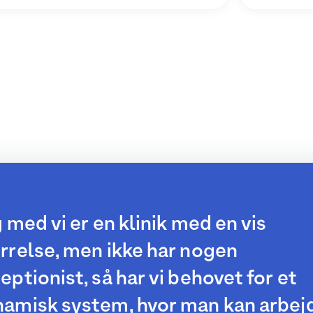
g med vi er en klinik med en vis
rrelse, men ikke har nogen
eptionist, så har vi behovet for et
amisk system, hvor man kan arbej