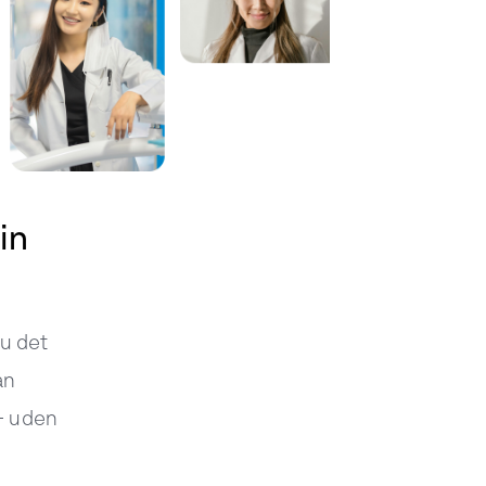
in
du det
an
– uden