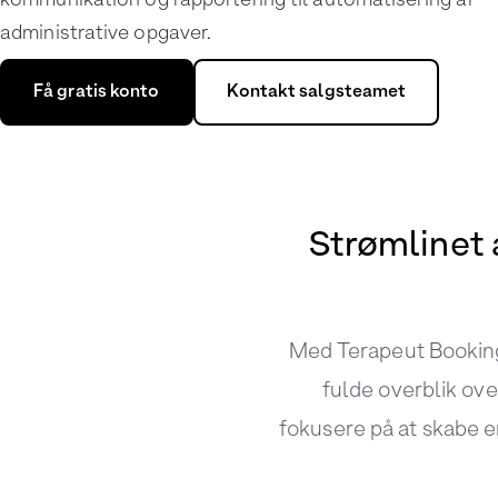
kommunikation og rapportering til automatisering af
administrative opgaver.
Få gratis konto
Kontakt salgsteamet
Strømlinet 
Med Terapeut Booking 
fulde overblik ove
fokusere på at skabe e