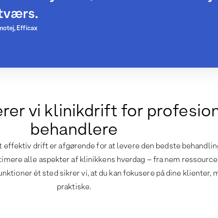
tværs.
otej, Efficax
er vi klinikdrift for profesio
behandlere
ffektiv drift er afgørende for at levere den bedste behandling 
timere alle aspekter af klinikkens hverdag – fra nem ressources
tioner ét sted sikrer vi, at du kan fokusere på dine klienter, m
praktiske.