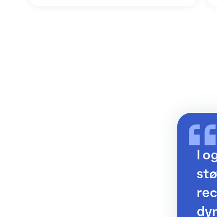
I o
stø
rec
dyn