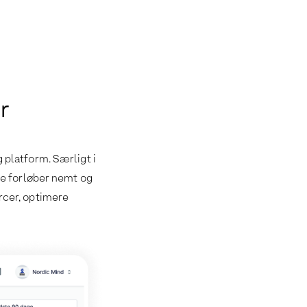
r
g platform. Særligt i
re forløber nemt og
urcer, optimere