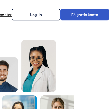
center
Log-in
Få gratis konto
on