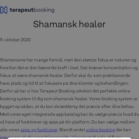
Spring
til
indhold
Shamansk healer
11. oktober 2020
Shamanisme har mange formål, men den største fokus er naturen og
hvordan det er den bærende kraft i livet. Det kræver koncentration og
fokus at være shamansk healer. Derfor skal du som praktiserende
have plads og tid til at fokusere på dine klienter og behandlingen.
Derfor så har vi hos Terapeut Booking udviklet det perfekte online
booking system til dig som shamansk healer. Vores booking system er
bygget op sådan, at du kan skræddersy det præcis efter dine behov.
Med vores eget integrerede app katalog kan du vælge præcis hvad du
vil have af funktioner og apps på din platform. Du kan vælge mellem
alle vores
apps og funktioner
. Blandt andet
online booking
der kan
integreres på din egen hjemmeside
,
klippekort
til salg af flere