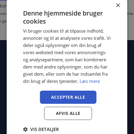
×
behandlinger,
events
til gruppebehandlinger, og nyhedsbreve via
Denne hjemmeside bruger
vores
e-mail og SMS system
. Det bedste ved det hele? Du kan komme
cookies
i gang med en
gratis konto
på to minutter hér.
Vi bruger cookies til at tilpasse indhold,
annoncer og til at analysere vores trafik. Vi
deler også oplysninger om din brug af
vores websted med vores annoncerings-
og analysepartnere, som kan kombinere
dem med andre oplysninger, som du har
givet dem, eller som de har indsamlet fra
din brug af deres tjenester.
Læs mere
Produkt
ACCEPTER ALLE
Strømlin og vækst
Professionel klinikdrift
Sikkerhed og GDPR
AFVIS ALLE
Funktioner
VIS DETALJER