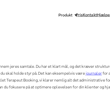
Pris
Kontakt
Hjælpe
Produkt
Sikkerhed og GDPR
Strømlin og vækst
Effektiv klinikadministrati
Funktioner
 gennem jeres samtale. Du har et klart mål, og det kræver strukt
du skal holde styr på. Det kan eksempelvis være
journaler
for 
iklet Terapeut Booking, vi klarer nemlig alt det administrative
kan du fokusere på at optimere oplevelsen for din klienter og 