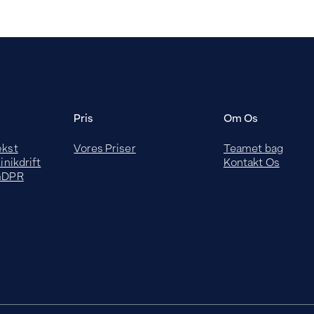
Pris
Om Os
ækst
Vores Priser
Teamet bag
inikdrift
Kontakt Os
 GDPR