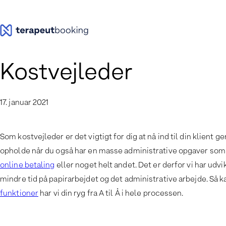
Spring
til
indhold
Kostvejleder
17. januar 2021
Som kostvejleder er det vigtigt for dig at nå ind til din klient
opholde når du også har en masse administrative opgaver som 
online betaling
eller noget helt andet. Det er derfor vi har udv
mindre tid på papirarbejdet og det administrative arbejde. Så 
funktioner
har vi din ryg fra A til Å i hele processen.