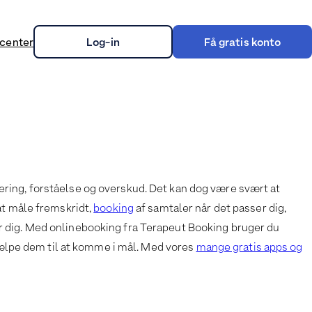
center
Log-in
Få gratis konto
on
urering, forståelse og overskud. Det kan dog være svært at
at måle fremskridt,
booking
af samtaler når det passer dig,
 for dig. Med onlinebooking fra Terapeut Booking bruger du
hjælpe dem til at komme i mål. Med vores
mange gratis apps og