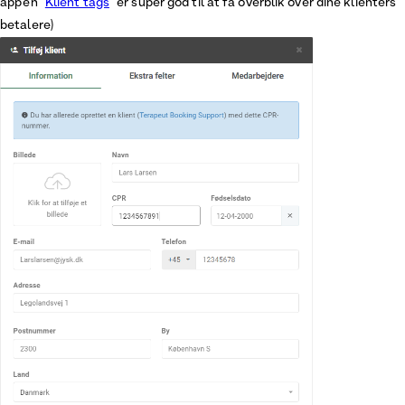
app’en “
Klient tags
” er super god til at få overblik over dine klienters
betalere)