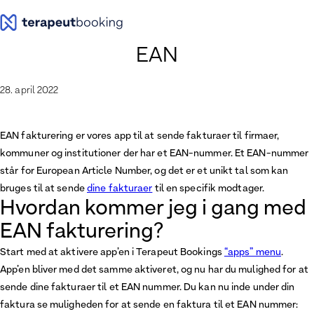
Spring
til
indhold
EAN
28. april 2022
EAN fakturering er vores app til at sende fakturaer til firmaer,
kommuner og institutioner der har et EAN-nummer. Et EAN-nummer
står for European Article Number, og det er et unikt tal som kan
bruges til at sende
dine fakturaer
til en specifik modtager.
Hvordan kommer jeg i gang med
EAN fakturering?
Start med at aktivere app’en i Terapeut Bookings
“apps” menu
.
App’en bliver med det samme aktiveret, og nu har du mulighed for at
sende dine fakturaer til et EAN nummer. Du kan nu inde under din
faktura se muligheden for at sende en faktura til et EAN nummer: