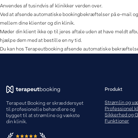
Anvendes af tusindvis af klinikker verden over.
Ved at afsende automatiske bookingbekræftelser på e-mail og
mellem dine klienter og din klinik.
Møder din klient ikke op til jeres aftale uden at have meldt afb
hjælpe dem med at bestille en ny tid.
Du kan hos Terapeutbooking afsende automatiske bekræftelse
Produkt
Strømlin og v
Terapeut Booking er skræddersyet
Professionel kl
til profesionelle behandlere og
Sikkerhed og
bygget til at strømline og vækste
Funktioner
din klinik.