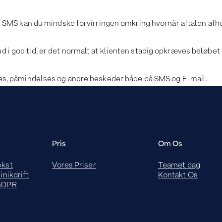
 SMS kan du mindske forvirringen omkring hvornår aftalen af
ud i god tid, er det normalt at klienten stadig opkræves beløbet
s, påmindelses og andre beskeder både på SMS og E-mail.
Pris
Om Os
ækst
Vores Priser
Teamet bag
inikdrift
Kontakt Os
 GDPR