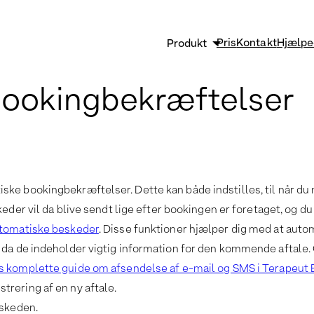
Pris
Kontakt
Hjælpe
Produkt
Sikkerhed og GDPR
bookingbekræftelser
Strømlin og vækst
Effektiv klinikadministrati
Funktioner
e bookingbekræftelser. Dette kan både indstilles, til når du ma
keder vil da blive sendt lige efter bookingen er foretaget, og 
utomatiske beskeder
. Disse funktioner hjælper dig med at auto
da de indeholder vigtig information for den kommende aftale. Og
s komplette guide om afsendelse af e-mail og SMS i Terapeut
rering af en ny aftale.
eskeden.