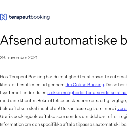
Spring
til
indhold
Afsend automatiske 
29. november 2021
Hos Terapeut Booking har du mulighed for at opsætte automatisk
klienter bestiller en tid gennem
din Online Booking
. Disse bes
I systemet finder du en
række muligheder for afsendelse af a
med dine klienter. Bekræftelsesbeskederne er særligt vigtige, 
bekræftelsen skal indeholde! Du kan læse og lære mere i
vore
Gratis bookingbekræftelse som sendes umiddelbart efter regist
Information om den specifikke aftale tilpasses automatisk i b