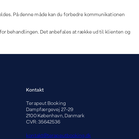
holdes. På denne måde kan du forbedre kommunikationen
 for behandlingen. Det anbefales at række ud til klienten og
Kontakt
Terapeut Booking
Dampfærgevej 27-29
2100 København, Danmark
CVR: 35642536
kontakt@terapeutbooking.dk