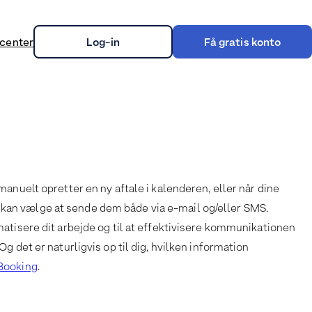
center
Log-in
Få gratis konto
on
nuelt opretter en ny aftale i kalenderen, eller når dine
du kan vælge at sende dem både via e-mail og/eller SMS.
matisere dit arbejde og til at effektivisere kommunikationen
 det er naturligvis op til dig, hvilken information
 Booking
.