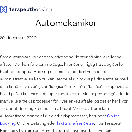
Spring
til
indhold
Automekaniker
20. december 2020
Som automekaniker, er det vigtigt at holde styr på sine kunder og
aftaler. Der kan forekomme dage, hvor der er rigtig travlt og derfor
hjælper Terapeut Booking dig, med at holde styr på al det
administrative, så kan du kan lægge al din fokus på dine aftaler med
dine kunder. Derved giver du også dine kunder den bedste oplevelse
hos dig. Det kan være et super tungt læs, at skulle gennemgå alle de
manuelle arbejdsprocesser for hver enkelt aftale, og det er her hvor
Terapuet Booking kommer in i billedet. Vores platform kan
automatisere mange af dine arbejdsprocesser, herunder
Online
Booking
, Online Betaling eller
faktura-afsendelse
. Hos Terapeut
Booking vil vi gøre det nemt for dig at have overblik over din