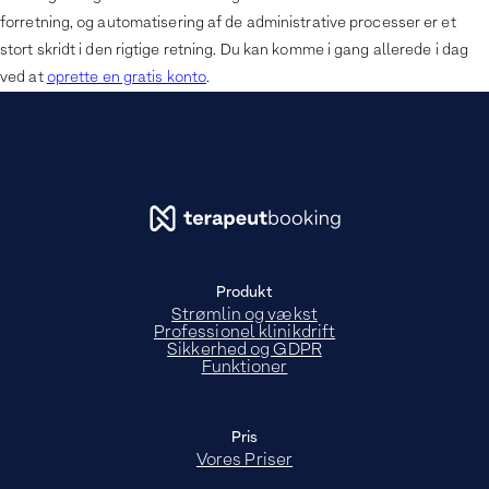
forretning, og automatisering af de administrative processer er et
stort skridt i den rigtige retning. Du kan komme i gang allerede i dag
ved at
oprette en gratis konto
.
Produkt
Strømlin og vækst
Professionel klinikdrift
Sikkerhed og GDPR
Funktioner
Pris
Vores Priser