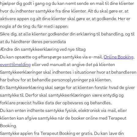
hjælper dig godt i gang og du kan nemt sende en mail til dine klienter
hvor du indhenter samtykke fra dine klienter. Alt du skal gøre er, at
aktivere appen og alt dine klienter skal gøre er, at godkende. Her er
nogle af de ting du får med i appen:
Sikre dig, at alle klienter godkender din erklæring til behandling, og til
at du håndterer deres persondata
Ændre din samtykkeerklæring ved nye tiltag
Du kan opsætte og efterspørge samtykke via e-mail,
Online Booking
,
eventtilmelding
eller ved manuelt at angive det på klienten
Samtykkeerklæringer skal indhentes i situationer hvor at behandleren
har behov for at behandle personoplysninger på klienten.
En Samtykkeerklæring skal sørge for at klienten forstår hvad de giver
samtykke til. Derfor skal samtykkeerklæringen være entydig og
forklare præcist hvilke data der opbevares og behandles.
Du kan enten indhente samtykke fysisk, elektronisk via mail, eller
klienten kan afgive samtykke når de booker online med Terapeut
Booking.
Samtykke app’en fra Terapeut Booking er gratis. Du kan lave din