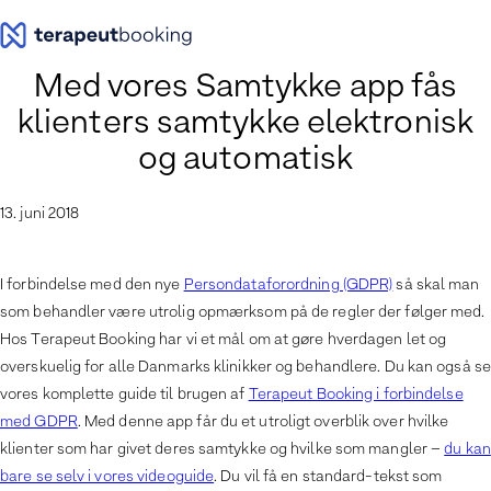
Spring
til
indhold
Med vores Samtykke app fås
klienters samtykke elektronisk
og automatisk
13. juni 2018
I forbindelse med den nye
Persondataforordning (GDPR)
så skal man
som behandler være utrolig opmærksom på de regler der følger med.
Hos Terapeut Booking har vi et mål om at gøre hverdagen let og
overskuelig for alle Danmarks klinikker og behandlere. Du kan også se
vores komplette guide til brugen af
Terapeut Booking i forbindelse
med GDPR
. Med denne app får du et utroligt overblik over hvilke
klienter som har givet deres samtykke og hvilke som mangler –
du kan
bare se selv i vores videoguide
. Du vil få en standard-tekst som