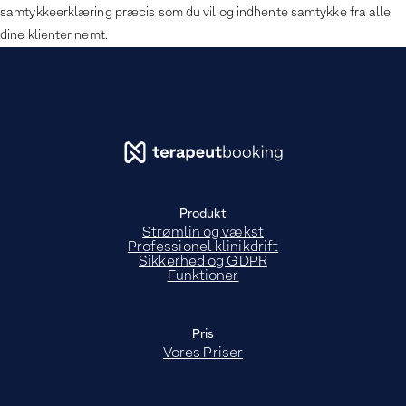
samtykkeerklæring præcis som du vil og indhente samtykke fra alle
dine klienter nemt.
Produkt
Strømlin og vækst
Professionel klinikdrift
Sikkerhed og GDPR
Funktioner
Pris
Vores Priser