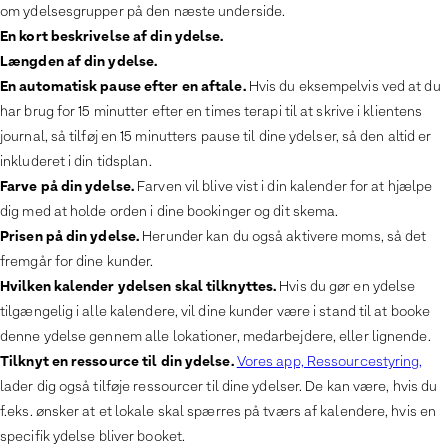
om ydelsesgrupper på den næste underside.
En kort beskrivelse af din ydelse.
Længden af din ydelse.
En automatisk pause efter en aftale.
Hvis du eksempelvis ved at du
har brug for 15 minutter efter en times terapi til at skrive i klientens
journal, så tilføj en 15 minutters pause til dine ydelser, så den altid er
inkluderet i din tidsplan.
Farve på din ydelse.
Farven vil blive vist i din kalender for at hjælpe
dig med at holde orden i dine bookinger og dit skema.
Prisen på din ydelse.
Herunder kan du også aktivere moms, så det
fremgår for dine kunder.
Hvilken kalender ydelsen skal tilknyttes.
Hvis du gør en ydelse
tilgængelig i alle kalendere, vil dine kunder være i stand til at booke
denne ydelse gennem alle lokationer, medarbejdere, eller lignende.
Tilknyt en ressource til din ydelse.
Vores app, Ressourcestyring,
lader dig også tilføje ressourcer til dine ydelser. De kan være, hvis du
f.eks. ønsker at et lokale skal spærres på tværs af kalendere, hvis en
specifik ydelse bliver booket.