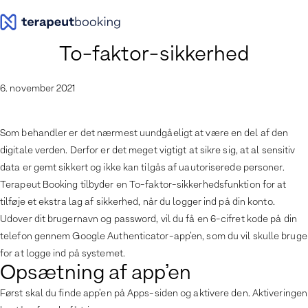
Spring
til
indhold
To-faktor-sikkerhed
6. november 2021
Som behandler er det nærmest uundgåeligt at være en del af den
digitale verden. Derfor er det meget vigtigt at sikre sig, at al sensitiv
data er gemt sikkert og ikke kan tilgås af uautoriserede personer.
Terapeut Booking tilbyder en To-faktor-sikkerhedsfunktion for at
tilføje et ekstra lag af sikkerhed, når du logger ind på din konto.
Udover dit brugernavn og password, vil du få en 6-cifret kode på din
telefon gennem Google Authenticator-app’en, som du vil skulle bruge
for at logge ind på systemet.
Opsætning af app’en
Først skal du finde app’en på Apps-siden og aktivere den. Aktiveringen