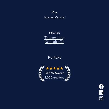
Pris
Vores Priser
Om Os
Teamet bag
Kontakt Os
Kontakt
Fac
Link
Ins