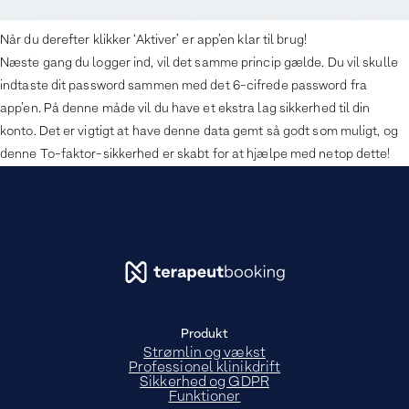
Når du derefter klikker ‘Aktiver’ er app’en klar til brug!
Næste gang du logger ind, vil det samme princip gælde. Du vil skulle
indtaste dit password sammen med det 6-cifrede password fra
app’en. På denne måde vil du have et ekstra lag sikkerhed til din
konto. Det er vigtigt at have denne data gemt så godt som muligt, og
denne To-faktor-sikkerhed er skabt for at hjælpe med netop dette!
Produkt
Strømlin og vækst
Professionel klinikdrift
Sikkerhed og GDPR
Funktioner