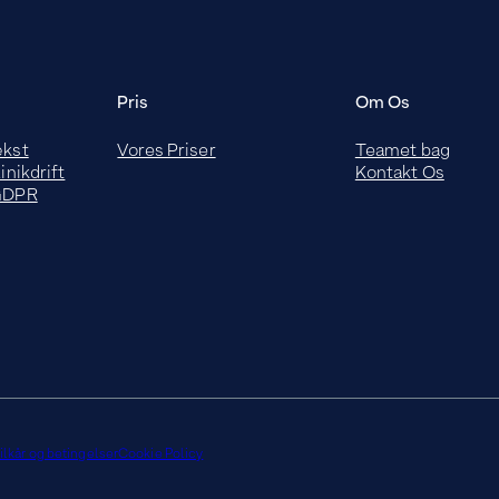
Pris
Om Os
ækst
Vores Priser
Teamet bag
inikdrift
Kontakt Os
 GDPR
ilkår og betingelser
Cookie Policy