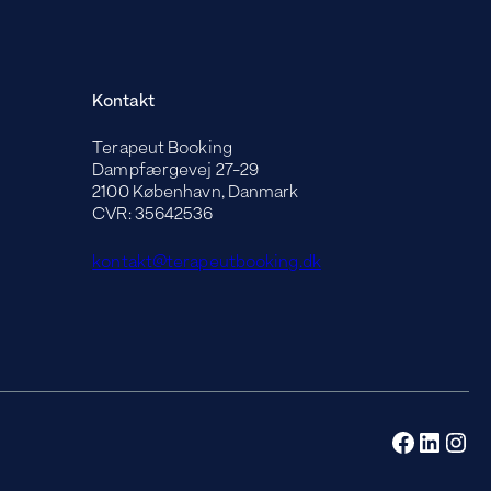
Kontakt
Terapeut Booking
Dampfærgevej 27-29
2100 København, Danmark
CVR: 35642536
kontakt@terapeutbooking.dk
Facebo
Linked
Ins