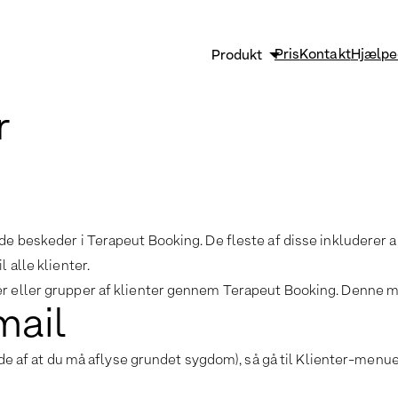
Pris
Kontakt
Hjælpe
Produkt
Sikkerhed og GDPR
r
Strømlin og vækst
Effektiv klinikadministrati
Funktioner
ende beskeder i Terapeut Booking. De fleste af disse inkludere
 alle klienter.
ter eller grupper af klienter gennem Terapeut Booking. Denne 
mail
lde af at du må aflyse grundet sygdom), så gå til Klienter-menuen