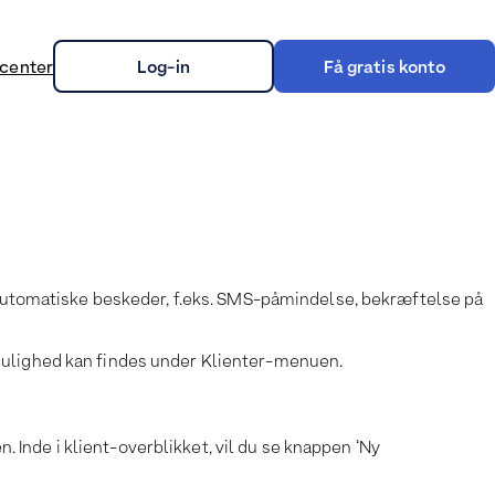
center
Log-in
Få gratis konto
on
r automatiske beskeder, f.eks. SMS-påmindelse, bekræftelse på
mulighed kan findes under Klienter-menuen.
. Inde i klient-overblikket, vil du se knappen ‘Ny