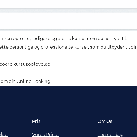
u kan oprette, redigere og slette kurser som du har lyst til.
tte personlige og professionelle kurser, som du tilbyder til di
 bedre kursusoplevelse
nnem din Online Booking
Pris
Om Os
ækst
Vores Priser
Teamet bag