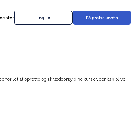
center
Log-in
Få gratis konto
on
 for let at oprette og skræddersy dine kurser, der kan blive