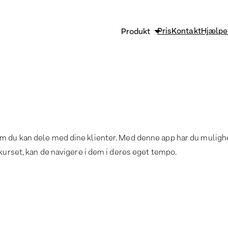
Pris
Kontakt
Hjælpe
Produkt
Sikkerhed og GDPR
Strømlin og vækst
Effektiv klinikadministrati
Funktioner
m du kan dele med dine klienter. Med denne app har du mulighed
kurset, kan de navigere i dem i deres eget tempo.