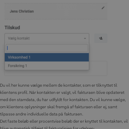
Du vil her kunne vælge mellem de kontakter, som er tilknyttet til
klientens profil. Når kontakten er valgt, vil fakturaen blive opdateret
med den stamdata, du har udfyldt for kontakten. Du vil kunne vælge,
om klientens oplysninger skal fremgå af fakturaen eller ej, samt
tilpasse andre individuelle data på fakturaen.
Det faste beløb eller procentvise beløb der er knyttet til kontakten, vil
blive automatisk tilføjet til fakturalinjen for ydelsen: