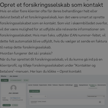
Opret et forsikringsselskab som kontakt
Hvis en eller flere klienter ofte får deres behandlinger helt eller
delvist betalt af et forsikringsselskab, kan det være smart at oprette
forsikringsselskabet som en kontakt. Som vist i skærmbilledet overfor,
vil der være mulighed for at udfylde alle relevante informationer om
forsikringsselskabet. Hvis man f.eks. udfylder
EAN nummer
-feltet, vil
dette felt automatisk blive udfyldt, hvis du vælger at sende en faktura
til netop dette forsikringsselskab.
Hvordan fungerer det så i praksis?
Når du har oprettet dit forsikringsselskab, vil du kunne gå ind på en
klientprofil, og tilføje forsikringsselskabet under “Kontakter og
betalere”-menuen. Her kan du klikke
+ Opret kontakt
: