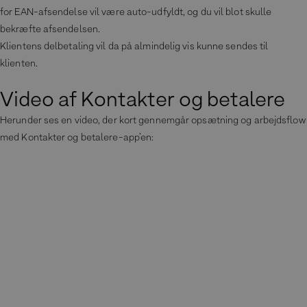
for EAN-afsendelse vil være auto-udfyldt, og du vil blot skulle
bekræfte afsendelsen.
Klientens delbetaling vil da på almindelig vis kunne sendes til
klienten.
Video af Kontakter og betalere
Herunder ses en video, der kort gennemgår opsætning og arbejdsflow
med Kontakter og betalere-app’en: