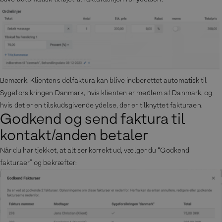
Bemærk: Klientens delfaktura kan blive indberettet automatisk til
Sygeforsikringen Danmark, hvis klienten er medlem af Danmark, og
hvis det er en tilskudsgivende ydelse, der er tilknyttet fakturaen.
Godkend og send faktura til
kontakt/anden betaler
Når du har tjekket, at alt ser korrekt ud, vælger du “Godkend
fakturaer” og bekræfter: