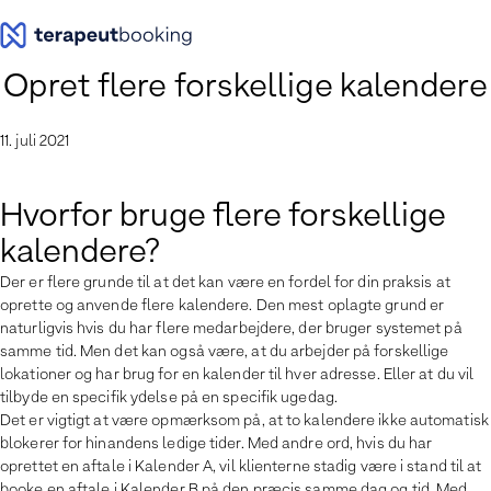
Spring
til
indhold
Opret flere forskellige kalendere
11. juli 2021
Hvorfor bruge flere forskellige
kalendere?
Der er flere grunde til at det kan være en fordel for din praksis at
oprette og anvende flere kalendere. Den mest oplagte grund er
naturligvis hvis du har flere medarbejdere, der bruger systemet på
samme tid. Men det kan også være, at du arbejder på forskellige
lokationer og har brug for en kalender til hver adresse. Eller at du vil
tilbyde en specifik ydelse på en specifik ugedag.
Det er vigtigt at være opmærksom på, at to kalendere ikke automatisk
blokerer for hinandens ledige tider. Med andre ord, hvis du har
oprettet en aftale i Kalender A, vil klienterne stadig være i stand til at
booke en aftale i Kalender B på den præcis samme dag og tid. Med