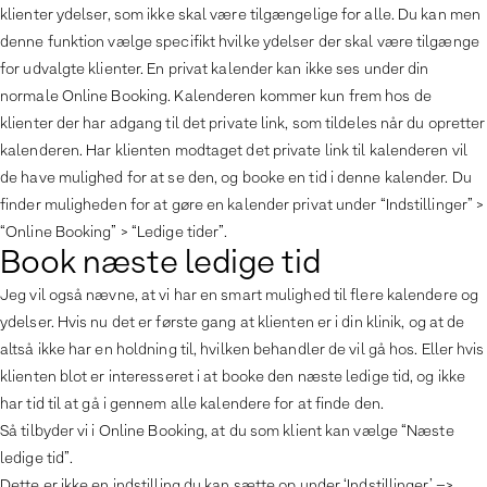
klienter ydelser, som ikke skal være tilgængelige for alle. Du kan men
denne funktion vælge specifikt hvilke ydelser der skal være tilgænge
for udvalgte klienter. En privat kalender kan ikke ses under din
normale Online Booking. Kalenderen kommer kun frem hos de
klienter der har adgang til det private link, som tildeles når du opretter
kalenderen. Har klienten modtaget det private link til kalenderen vil
de have mulighed for at se den, og booke en tid i denne kalender. Du
finder muligheden for at gøre en kalender privat under “Indstillinger” >
“Online Booking” > “Ledige tider”.
Book næste ledige tid
Jeg vil også nævne, at vi har en smart mulighed til flere kalendere og
ydelser. Hvis nu det er første gang at klienten er i din klinik, og at de
altså ikke har en holdning til, hvilken behandler de vil gå hos. Eller hvis
klienten blot er interesseret i at booke den næste ledige tid, og ikke
har tid til at gå i gennem alle kalendere for at finde den.
Så tilbyder vi i Online Booking, at du som klient kan vælge “Næste
ledige tid”.
Dette er ikke en indstilling du kan sætte op under ‘Indstillinger’ –>