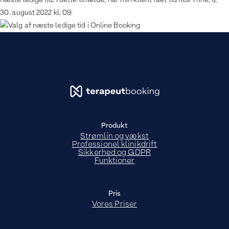
næste ledige tid. I dette tilfælde, har min klient fået tid hos Trine, d.
30. august 2022 kl. 09:
Produkt
Strømlin og vækst
Professionel klinikdrift
Sikkerhed og GDPR
Funktioner
Pris
Vores Priser