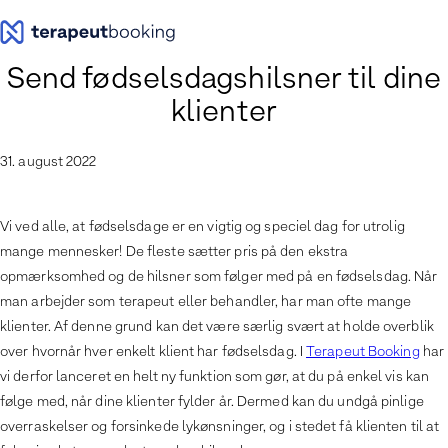
Spring
til
indhold
Send fødselsdagshilsner til dine
klienter
31. august 2022
Vi ved alle, at fødselsdage er en vigtig og speciel dag for utrolig
mange mennesker! De fleste sætter pris på den ekstra
opmærksomhed og de hilsner som følger med på en fødselsdag. Når
man arbejder som terapeut eller behandler, har man ofte mange
klienter. Af denne grund kan det være særlig svært at holde overblik
over hvornår hver enkelt klient har fødselsdag. I
Terapeut Booking
har
vi derfor lanceret en helt ny funktion som gør, at du på enkel vis kan
følge med, når dine klienter fylder år. Dermed kan du undgå pinlige
overraskelser og forsinkede lykønsninger, og i stedet få klienten til at