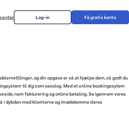
center
Log-in
Få gratis konto
on
oblemstillinger, og din opgave er så at hjælpe dem, så godt du
ookingsystem til dig som sexolog. Med et online bookingssytem
mmeside, nem fakturering og online betaling. Se igennem vores
an gå i dybden med klienterne og imødekomme deres