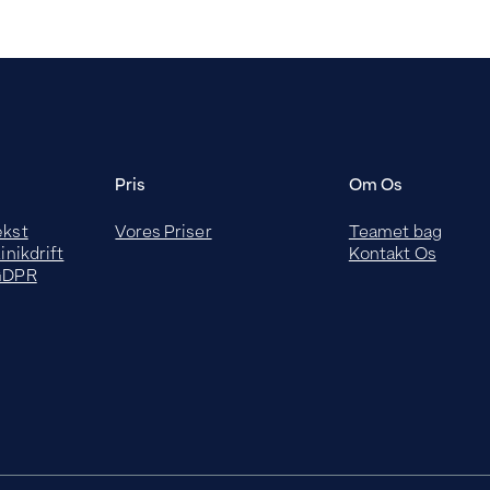
Pris
Om Os
ækst
Vores Priser
Teamet bag
inikdrift
Kontakt Os
 GDPR