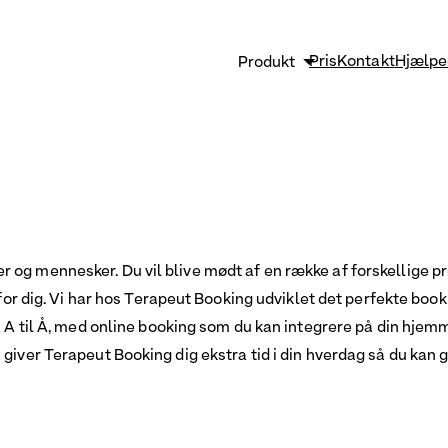
Pris
Kontakt
Hjælpe
Produkt
Sikkerhed og GDPR
Strømlin og vækst
Effektiv klinikadministrati
Funktioner
og mennesker. Du vil blive mødt af en række af forskellige pr
p for dig. Vi har hos Terapeut Booking udviklet det perfekte b
ra A til Å, med online booking som du kan integrere på din hje
å giver Terapeut Booking dig ekstra tid i din hverdag så du k