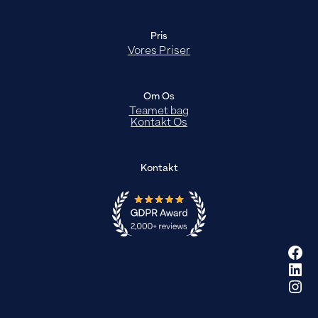
Pris
Vores Priser
Om Os
Teamet bag
Kontakt Os
Kontakt
Fac
Link
Ins