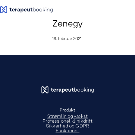
Spring
til
indhold
Zenegy
16. februar 2021
Produkt
Strømlin og vækst
Professionel klinikdrift
Sikkerhed og GDPR
Funktioner