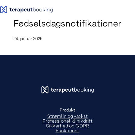
Spring
til
indhold
Fødselsdagsnotifikationer
24. januar 2025
Produkt
Strømlin og vækst
Professionel klinikdrift
Sikkerhed og GDPR
Funktioner