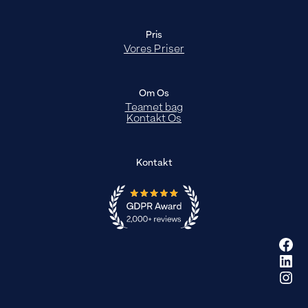
Pris
Vores Priser
Om Os
Teamet bag
Kontakt Os
Kontakt
Fac
Link
Ins