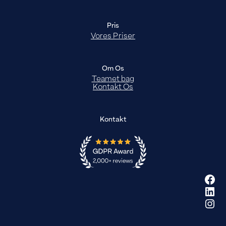
Pris
Vores Priser
Om Os
Teamet bag
Kontakt Os
Kontakt
Fac
Link
Ins