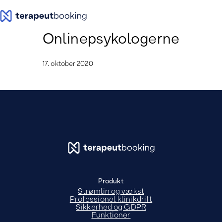
Spring
til
indhold
Onlinepsykologerne
17. oktober 2020
Produkt
Strømlin og vækst
Professionel klinikdrift
Sikkerhed og GDPR
Funktioner