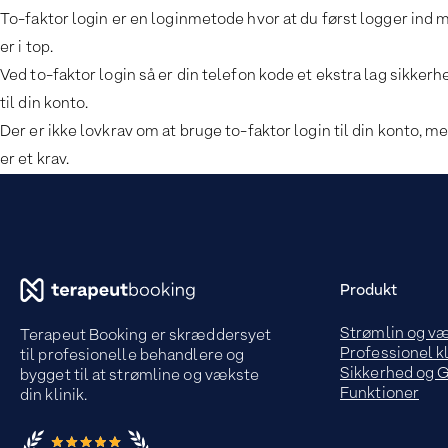
To-faktor login er en loginmetode hvor at du først logger ind
er i top.
Ved to-faktor login så er din telefon kode et ekstra lag sikkerh
til din konto.
Der er ikke lovkrav om at bruge to-faktor login til din konto, m
er et krav.
Produkt
Strømlin og v
Terapeut Booking er skræddersyet
Professionel kl
til profesionelle behandlere og
Sikkerhed og
bygget til at strømline og vækste
Funktioner
din klinik.