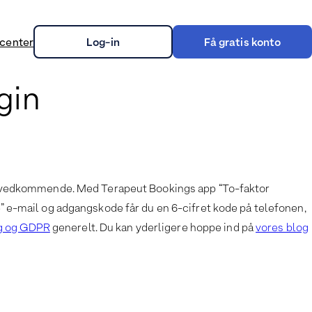
center
Log-in
Få gratis konto
gin
on
 af uvedkommende. Med Terapeut Bookings app “To-faktor
e” e-mail og adgangskode får du en 6-cifret kode på telefonen,
g og GDPR
generelt. Du kan yderligere hoppe ind på
vores blog