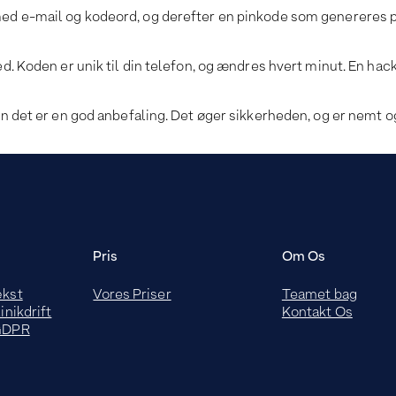
 med e-mail og kodeord, og derefter en pinkode som genereres 
ed. Koden er unik til din telefon, og ændres hvert minut. En hack
en det er en god anbefaling. Det øger sikkerheden, og er nemt og
Pris
Om Os
ækst
Vores Priser
Teamet bag
inikdrift
Kontakt Os
 GDPR