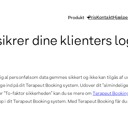
Pris
Kontakt
Hjælpe
Produkt
Sikkerhed og GDPR
krer dine klienters lo
Strømlin og vækst
Effektiv klinikadministrati
Funktioner
re sig al personfølsom data gemmes sikkert og ikke kan tilgås
ogge ind på dit Terapeut Booking system. Udover dit “almindelig
r “To-faktor sikkerheden” kan du se mere om
Terapeut Bookin
p i dit Terapeut Booking system. Med Terapeut Booking får du: