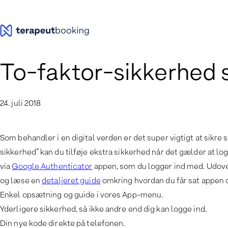
Spring
til
indhold
To-faktor-sikkerhed si
24. juli 2018
Som behandler i en digital verden er det super vigtigt at sik
sikkerhed” kan du tilføje ekstra sikkerhed når det gælder at l
via
Google Authenticator
appen, som du logger ind med. Udove
og læse en
detaljeret guide
omkring hvordan du får sat appen o
Enkel opsætning og guide i vores App-menu.
Yderligere sikkerhed, så ikke andre end dig kan logge ind.
Din nye kode direkte på telefonen.