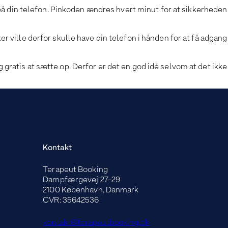
på din telefon. Pinkoden ændres hvert minut for at sikkerheden
er ville derfor skulle have din telefon i hånden for at få adgang
 gratis at sætte op. Derfor er det en god idé selvom at det ikke
Kontakt
Terapeut Booking
Dampfærgevej 27-29
2100 København, Danmark
CVR: 35642536
kontakt@terapeutbooking.dk